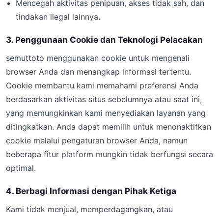
Mencegah aktivitas penipuan, akses tidak sah, dan
tindakan ilegal lainnya.
3. Penggunaan Cookie dan Teknologi Pelacakan
semuttoto menggunakan cookie untuk mengenali
browser Anda dan menangkap informasi tertentu.
Cookie membantu kami memahami preferensi Anda
berdasarkan aktivitas situs sebelumnya atau saat ini,
yang memungkinkan kami menyediakan layanan yang
ditingkatkan. Anda dapat memilih untuk menonaktifkan
cookie melalui pengaturan browser Anda, namun
beberapa fitur platform mungkin tidak berfungsi secara
optimal.
4. Berbagi Informasi dengan Pihak Ketiga
Kami tidak menjual, memperdagangkan, atau