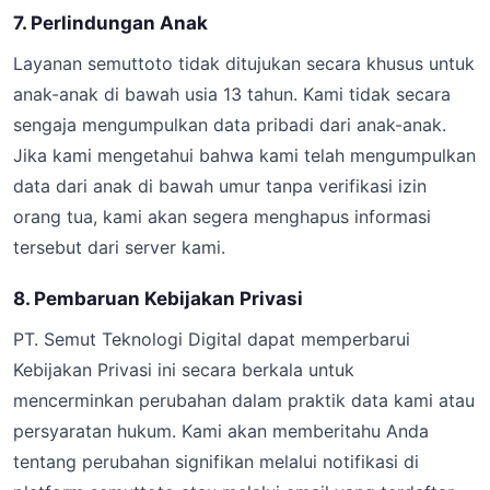
7. Perlindungan Anak
Layanan semuttoto tidak ditujukan secara khusus untuk
anak-anak di bawah usia 13 tahun. Kami tidak secara
sengaja mengumpulkan data pribadi dari anak-anak.
Jika kami mengetahui bahwa kami telah mengumpulkan
data dari anak di bawah umur tanpa verifikasi izin
orang tua, kami akan segera menghapus informasi
tersebut dari server kami.
8. Pembaruan Kebijakan Privasi
PT. Semut Teknologi Digital dapat memperbarui
Kebijakan Privasi ini secara berkala untuk
mencerminkan perubahan dalam praktik data kami atau
persyaratan hukum. Kami akan memberitahu Anda
tentang perubahan signifikan melalui notifikasi di