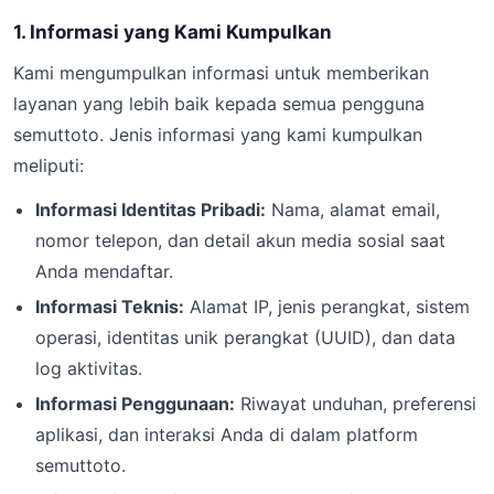
1. Informasi yang Kami Kumpulkan
Kami mengumpulkan informasi untuk memberikan
layanan yang lebih baik kepada semua pengguna
semuttoto. Jenis informasi yang kami kumpulkan
meliputi:
Informasi Identitas Pribadi:
Nama, alamat email,
nomor telepon, dan detail akun media sosial saat
Anda mendaftar.
Informasi Teknis:
Alamat IP, jenis perangkat, sistem
operasi, identitas unik perangkat (UUID), dan data
log aktivitas.
Informasi Penggunaan:
Riwayat unduhan, preferensi
aplikasi, dan interaksi Anda di dalam platform
semuttoto.