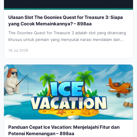
Ulasan Slot The Goonies Quest for Treasure 3: Siapa
yang Cocok Memainkannya? – 898aa
The Goonies Quest for Treasure 3 adalah slot yang dirancang
khusus untuk pemain yang menyukai narasi mendalam dan
elemen progresif....
18 Jul 2026
Panduan Cepat Ice Vacation: Menjelajahi Fitur dan
Potensi Kemenangan – 898aa