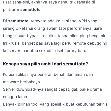
riset sana-sini, akhirnya saya nemu trik rahasia di
platform
semuttoto
.
Di
semuttoto
, ternyata ada koleksi tool VPN yang
jarang diketahui orang awam tapi performanya juara
banget buat bypass restriksi tanpa bikin ping bengkak.
Ini krusial banget pas saya lagi perlu remote debugging
ke server luar atau sekadar riset library baru.
Kenapa saya pilih ambil dari semuttoto?
Kurasi aplikasinya beneran bersih dan aman dari
malware berbahaya.
Server download-nya sangat cepat, gak pake drama
nunggu lama.
Banyak pilihan tool yang spesifik buat kebutuhan teknis